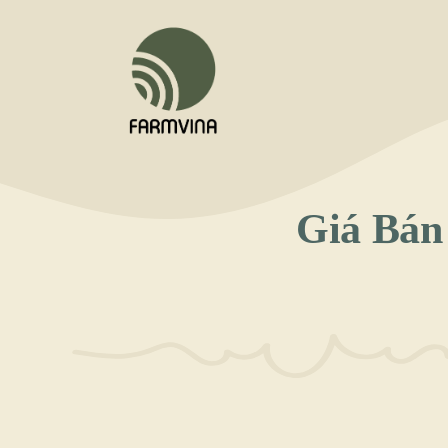
Chuyển
đến
nội
dung
Giá Bán