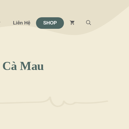
Liên Hệ
SHOP
i Cà Mau