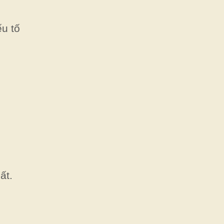
u tố
ất.