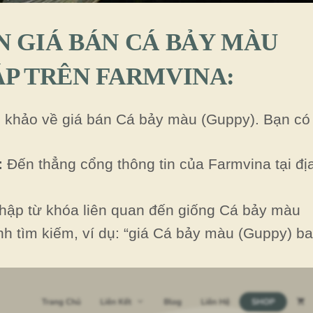
N GIÁ BÁN CÁ BẢY MÀU
ÁP TRÊN FARMVINA:
m khảo về giá bán Cá bảy màu (Guppy). Bạn có 
:
Đến thẳng cổng thông tin của Farmvina tại địa
ập từ khóa liên quan đến giống Cá bảy màu
h tìm kiếm, ví dụ: “giá Cá bảy màu (Guppy) b