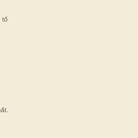
 tố
ất.