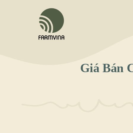
Chuyển
đến
nội
dung
Giá Bán 