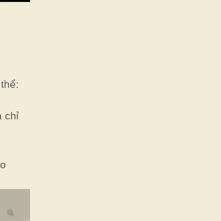
thể:
 chỉ
ao