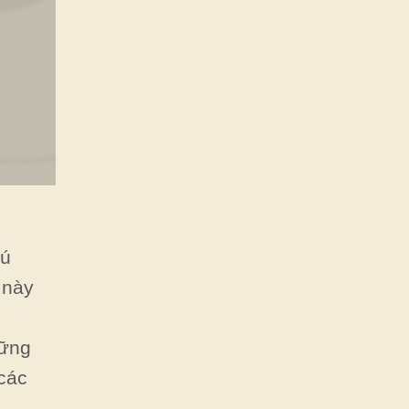
hú
 này
hững
 các