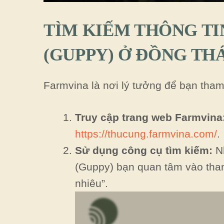
TÌM KIẾM THÔNG TI
(GUPPY) Ở ĐỒNG TH
Farmvina là nơi lý tưởng để bạn tha
Truy cập trang web Farmvina
https://thucung.farmvina.com/
.
Sử dụng công cụ tìm kiếm:
Nh
(Guppy) bạn quan tâm vào than
nhiêu”.