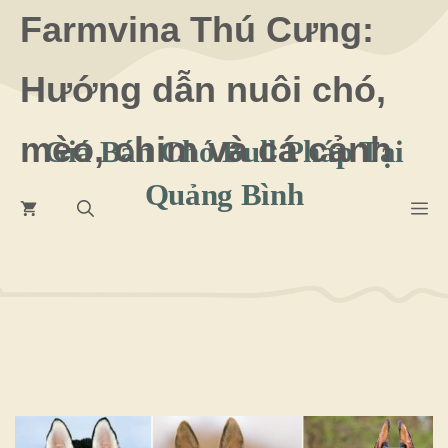
Chuyển
Farmvina Thú Cưng:
đến
Hướng dẫn nuôi chó,
nội
dung
mèo, chim và cá cảnh
Giá Bán Chó Bull Pháp Tại
Quảng Bình
M