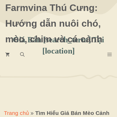
Chuyển
Farmvina Thú Cưng:
đến
Hướng dẫn nuôi chó,
nội
dung
mèo, chim và cá cảnh
Giá Bán [search_term] Tại
[location]
M
Trang chủ
»
Tìm Hiểu Giá Bán Mèo Cảnh