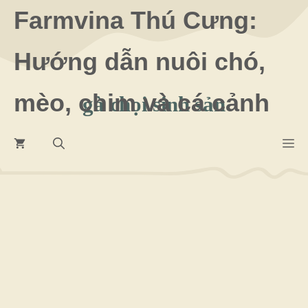
Chuyển
Farmvina Thú Cưng:
đến
Hướng dẫn nuôi chó,
nội
dung
mèo, chim và cá cảnh
gà chọi sinh sản
M
7 Tháng 7 2026