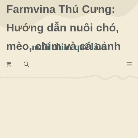
Chuyển
Farmvina Thú Cưng:
đến
Hướng dẫn nuôi chó,
nội
dung
mèo, chim và cá cảnh
nuôi chim quế lâm
M
16 Tháng 3 2026