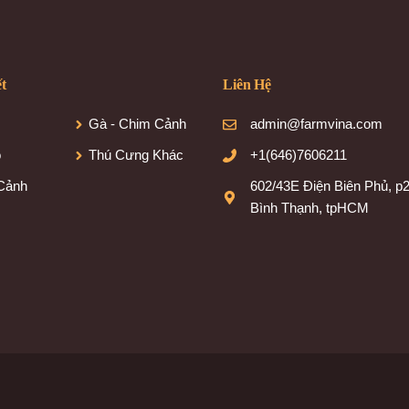
ết
Liên Hệ
Gà - Chim Cảnh
admin@farmvina.com
o
Thú Cưng Khác
+1(646)7606211
Cảnh
602/43E Điện Biên Phủ, p2
Bình Thạnh, tpHCM