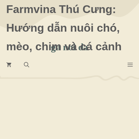
Chuyển
Farmvina Thú Cưng:
đến
Hướng dẫn nuôi chó,
nội
dung
mèo, chim và cá cảnh
ga noi da
M
16 Tháng 6 2026