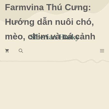
Chuyển
Farmvina Thú Cưng:
đến
Hướng dẫn nuôi chó,
nội
dung
mèo, chim và cá cảnh
Siberian Husky
M
29 Tháng 7 2026