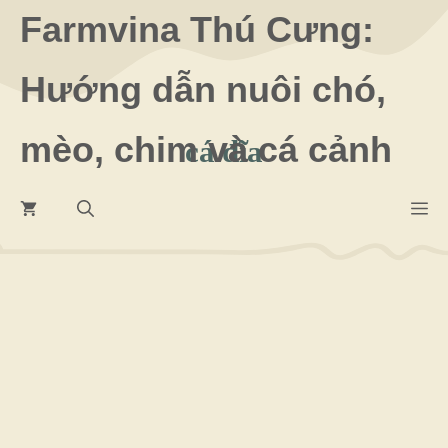
Chuyển
Farmvina Thú Cưng:
đến
Hướng dẫn nuôi chó,
nội
dung
mèo, chim và cá cảnh
cá đĩa
M
21 Tháng 6 2026