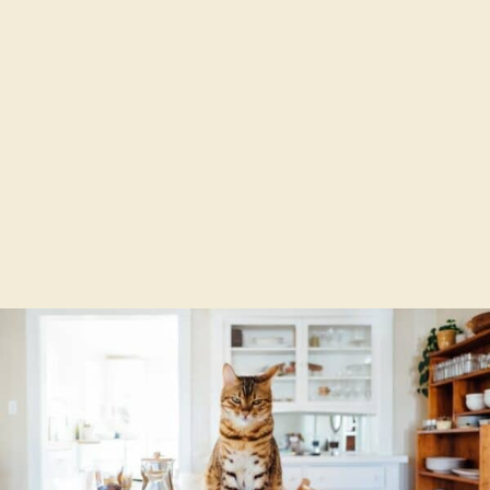
NGƯỜI MÊ
Cá dĩa (hay cá đĩa) là một trong những loài cá
cảnh nước ngọt được ưa chuộng nhất vì ...
Đọc Tiếp