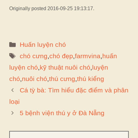
Originally posted 2016-09-25 19:13:17.
Danh
Huấn luyện chó
mục
Thẻ
chó cưng
,
chó đẹp
,
farmvina
,
huấn
luyện chó
,
kỹ thuật nuôi chó
,
luyện
chó
,
nuôi chó
,
thú cưng
,
thú kiểng
Cá tỳ bà: Tìm hiểu đặc điểm và phân
loại
5 bệnh viện thú y ở Đà Nẵng