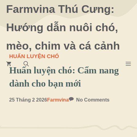
Chuyển
Farmvina Thú Cưng:
đến
Hướng dẫn nuôi chó,
nội
dung
mèo, chim và cá cảnh
HUẤN LUYỆN CHÓ
M
Huấn luyện chó: Cẩm nang
dành cho bạn mới
25 Tháng 2 2026
Farmvina
No Comments