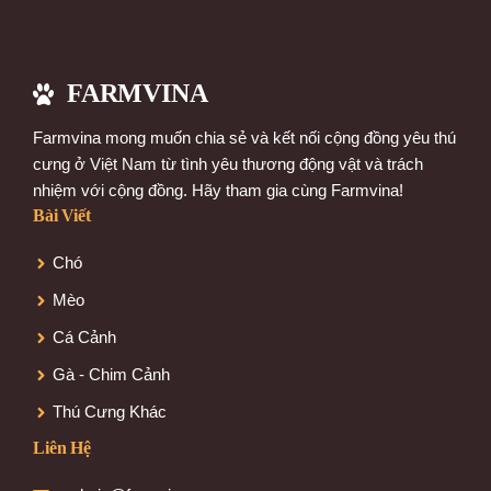
FARMVINA
Farmvina mong muốn chia sẻ và kết nối cộng đồng yêu thú
cưng ở Việt Nam từ tình yêu thương động vật và trách
nhiệm với cộng đồng. Hãy tham gia cùng Farmvina!
Bài Viết
Chó
Mèo
Cá Cảnh
Gà - Chim Cảnh
Thú Cưng Khác
Item added to cart.
Checkout
Liên Hệ
0 items -
$
0.00