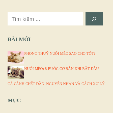
Search
BÀI MỚI
PHONG THUỶ NUÔI MÈO SAO CHO TỐT?
NUÔI MÈO: 8 BƯỚC CƠ BẢN KHI BẮT ĐẦU
CÁ CẢNH CHẾT DẦN: NGUYÊN NHÂN VÀ CÁCH XỬ LÝ
MỤC