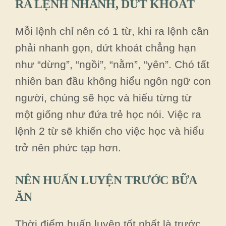
RA LỆNH NHANH, DỨT KHOÁT
Mỗi lệnh chỉ nên có 1 từ, khi ra lệnh cần
phải nhanh gọn, dứt khoát chẳng hạn
như “dừng”, “ngồi”, “nằm”, “yên”. Chó tất
nhiên ban đầu không hiểu ngôn ngữ con
người, chúng sẽ học và hiểu từng từ
một giống như đứa trẻ học nói. Việc ra
lệnh 2 từ sẽ khiến cho việc học và hiểu
trở nên phức tạp hơn.
NÊN HUẤN LUYỆN TRƯỚC BỮA
ĂN
Thời điểm huấn luyện tốt nhất là trước