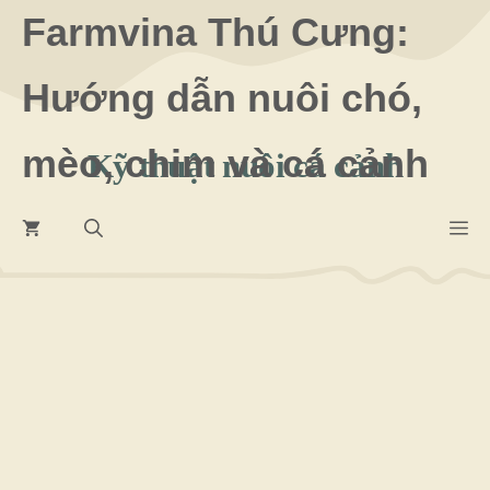
Chuyển
Farmvina Thú Cưng:
đến
Hướng dẫn nuôi chó,
nội
dung
mèo, chim và cá cảnh
Kỹ thuật nuôi cá cảnh
M
9 Tháng 8 2026