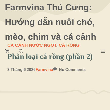
Chuyển
Farmvina Thú Cưng:
đến
Hướng dẫn nuôi chó,
nội
dung
mèo, chim và cá cảnh
CÁ CẢNH NƯỚC NGỌT
,
CÁ RỒNG
M
Phân loại cá rồng (phần 2)
3 Tháng 6 2026
Farmvina
No Comments