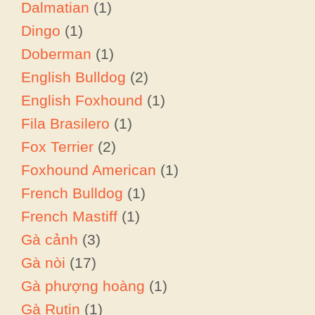
Dalmatian
(1)
Dingo
(1)
Doberman
(1)
English Bulldog
(2)
English Foxhound
(1)
Fila Brasilero
(1)
Fox Terrier
(2)
Foxhound American
(1)
French Bulldog
(1)
French Mastiff
(1)
Gà cảnh
(3)
Gà nòi
(17)
Item added to cart.
Checkout
Gà phượng hoàng
(1)
0 items -
$
0.00
Gà Rutin
(1)