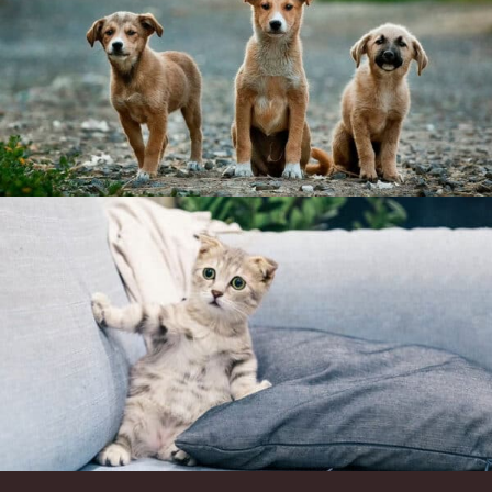
Item added to cart.
Checkout
0 items -
$
0.00