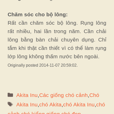
Chăm sóc cho bộ lông:
Rất cần chăm sóc bộ lông. Rụng lông
rất nhiều, hai lần trong năm. Cần chải
lông bằng bàn chải chuyên dụng. Chỉ
tắm khi thật cần thiết vì có thể làm rụng
lớp lông không thấm nước bên ngoài.
Originally posted 2014-11-07 20:59:02.
Danh
Akita Inu
,
Các giống chó cảnh
,
Chó
mục
Thẻ
Akita Inu
,
chó Akita
,
chó Akita Inu
,
chó
cảnh
,
chó kiểng
,
giống chó đẹp