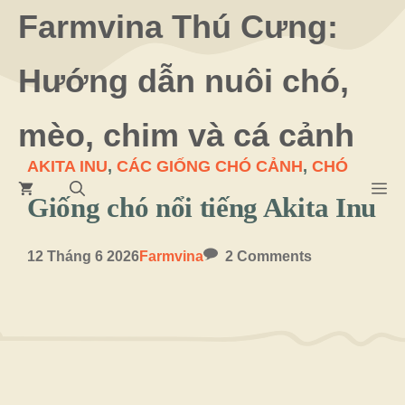
Chuyển
Farmvina Thú Cưng:
đến
Hướng dẫn nuôi chó,
nội
dung
mèo, chim và cá cảnh
AKITA INU
,
CÁC GIỐNG CHÓ CẢNH
,
CHÓ
M
Giống chó nổi tiếng Akita Inu
12 Tháng 6 2026
Farmvina
2 Comments