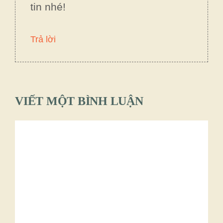
tin nhé!
Trả lời
VIẾT MỘT BÌNH LUẬN
Bình
luận