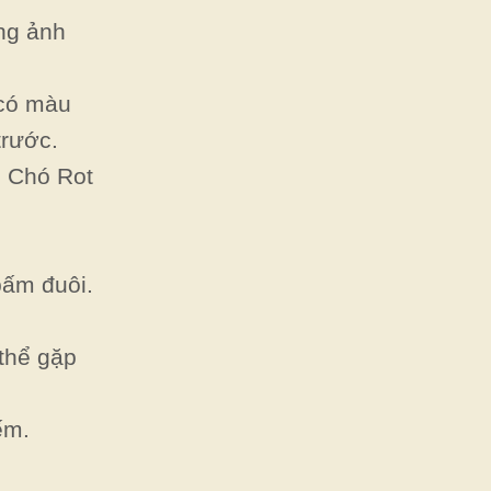
ông ảnh
 có màu
trước.
. Chó Rot
bấm đuôi.
thể gặp
ếm.