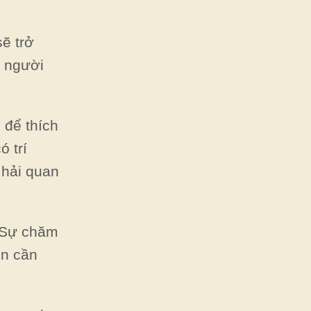
ẽ trở
t người
 để thích
 trí
 hải quan
. Sự chăm
ện cần