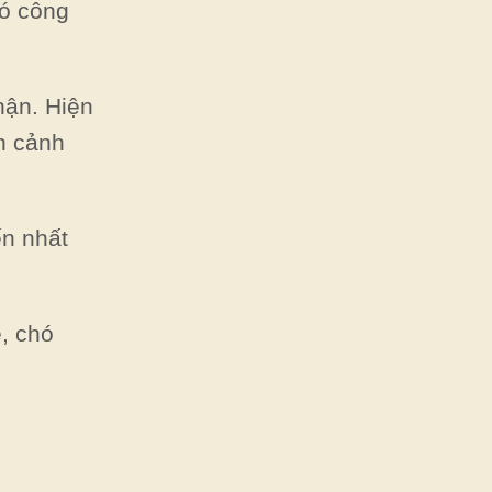
có công
hận. Hiện
h cảnh
ến nhất
ệ, chó