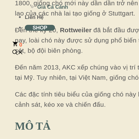
1800, giống chó mới này dần dần trở nên
Giá Cá Cảnh
lao của các nhà lai tạo giống ở Stuttgart.
Liên Hệ
SHOP
Đến thế kỷ 20,
Rottweiler
đã bắt đầu được
nay, loài chó này được sử dụng phổ biến
0
sát, bộ đội biên phòng.
Đến năm 2013, AKC xếp chúng vào vị trí t
tại Mỹ. Tuy nhiên, tại Việt Nam, giống c
Các đặc tính tiêu biểu của giống chó này 
cảnh sát, kéo xe và chiến đấu.
MÔ TẢ