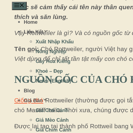
Menu
chắc sẽ cảm thấy cái tên này thân que
thích và săn lùng.
Home
Liên Kết
Vậy Rottweiler là gì? Và có nguồn gốc từ
Xuất Nhập Khẩu
Tên gọi:
Chó
Rottweiler, người Việt hay g
Nông Nghiệp
Việt dùng để chỉ tất tần tật mấy con chó c
Cây Hoa Kiểng
Khoẻ – Đẹp
NGUỒN GỐC CỦA CHÓ
News (English)
Blog
Giống chó
Rottweiler (thường được gọi tắ
Giá Bán
chó Mastiff Italia. Thời xưa, chúng được 
Giá Chó Cảnh
Giá Mèo Cảnh
Được lai tạo tại thành phố Rottweil bang
Giá Chim Cảnh