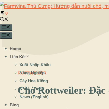
Chuyển
đến
0
nội
Menu
dung
Menu
Home
Liên Kết
Xuất Nhập Khẩu
ROTTWEILER
Nông Nghiệp
Cây Hoa Kiểng
Chó Rottweiler: Đặc 
Khoẻ – Đẹp
News (English)
Blog