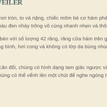
WEILER
ơi tròn, to và nặng, chiếc mõm bè cơ hàm phát
màu đen nháy trông vô cùng nhanh nhẹn và thô
én với số lượng 42 răng, răng cửa hàm trên g
ng bình, hơi cong và không có lớp da bùng nh
 cân đối, chúng có hình dạng tam giác ngược v
chúng có thể vểnh lên một chút để nghe ngóng t