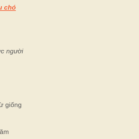
u chó
c người
từ giống
năm