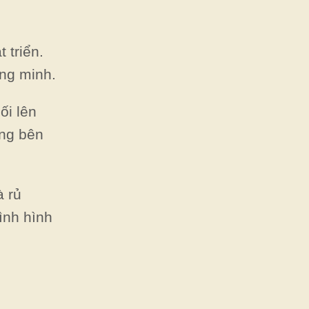
 triển.
ng minh.
ối lên
ùng bên
à rủ
ình hình