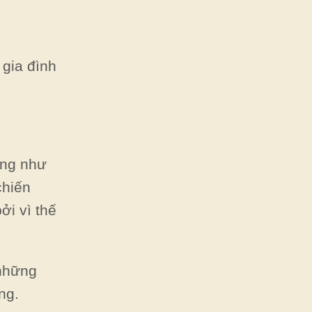
 gia đình
ờng như
chiến
ởi vì thế
 những
ng.