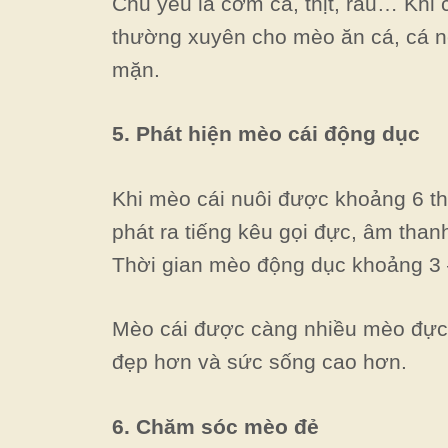
Chủ yếu là cơm cá, thịt, rau… Khi
thường xuyên cho mèo ăn cá, cá 
mặn.
5. Phát hiện mèo cái động dục
Khi mèo cái nuôi được khoảng 6 t
phát ra tiếng kêu gọi đực, âm than
Thời gian mèo động dục khoảng 3 –
Mèo cái được càng nhiều mèo đực p
đẹp hơn và sức sống cao hơn.
6. Chăm sóc mèo đẻ