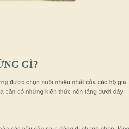
ỮNG GÌ?
cưng được chọn nuôi nhiều nhất của các hộ gia
ta cần có những kiến thức nền tảng dưới đây:
o các yêu cầu sau: dáng đi nhanh nhẹn, lôn