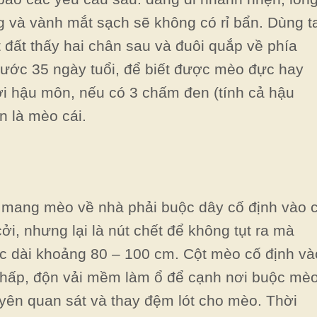
 và vành mắt sạch sẽ không có rỉ bẩn. Dùng t
đất thấy hai chân sau và đuôi quắp về phía
rước 35 ngày tuổi, để biết được mèo đực hay
i hậu môn, nếu có 3 chấm đen (tính cả hậu
 là mèo cái.
 mang mèo về nhà phải buộc dây cố định vào 
i, nhưng lại là nút chết để không tụt ra mà
 dài khoảng 80 – 100 cm. Cột mèo cố định và
 thấp, độn vải mềm làm ổ để cạnh nơi buộc mè
ên quan sát và thay đệm lót cho mèo. Thời