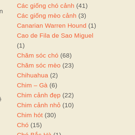
Các giống chó cảnh
(41)
n
Các giống mèo cảnh
(3)
Canarian Warren Hound
(1)
Cao de Fila de Sao Miguel
(1)
Chăm sóc chó
(68)
Chăm sóc mèo
(23)
Chihuahua
(2)
Chim – Gà
(6)
Chim cảnh đẹp
(22)
ẽ
Chim cảnh nhỏ
(10)
Chim hót
(30)
Chó
(15)
Chó Bắc Hà
(1)