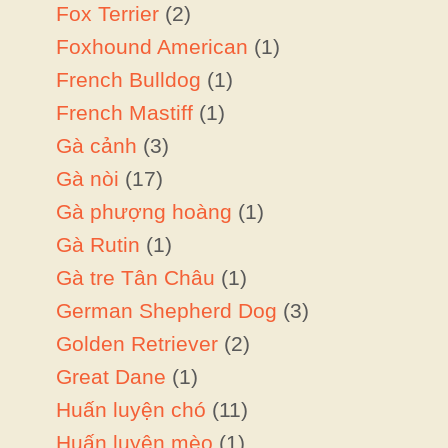
Fox Terrier
(2)
Foxhound American
(1)
French Bulldog
(1)
French Mastiff
(1)
Gà cảnh
(3)
Gà nòi
(17)
Gà phượng hoàng
(1)
Gà Rutin
(1)
n
Gà tre Tân Châu
(1)
German Shepherd Dog
(3)
Golden Retriever
(2)
Great Dane
(1)
Huấn luyện chó
(11)
Huấn luyện mèo
(1)