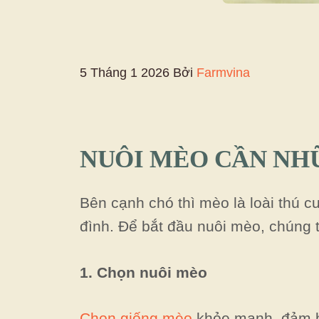
5 Tháng 1 2026
Bởi
Farmvina
NUÔI MÈO CẦN NH
Bên cạnh chó thì mèo là loài thú 
đình. Để bắt đầu nuôi mèo, chúng 
1. Chọn nuôi mèo
Chọn giống mèo
khỏe mạnh, đảm bả