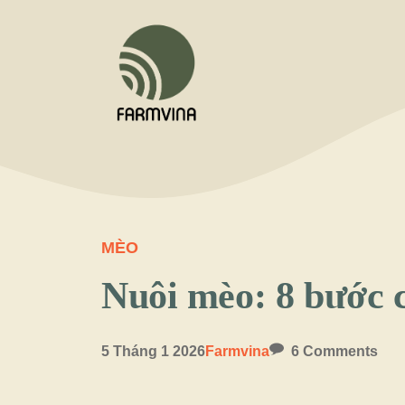
Chuyển
đến
nội
dung
MÈO
Nuôi mèo: 8 bước c
5 Tháng 1 2026
Farmvina
6 Comments