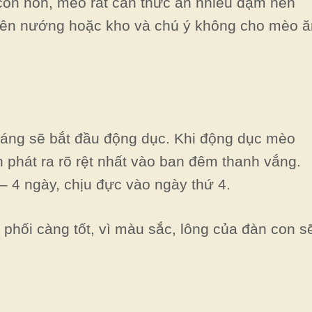
 còn non, mèo rất cần thức ăn nhiều đạm nên
nên nướng hoặc kho và chú ý không cho mèo ă
háng sẽ bắt đầu động dục. Khi động dục mèo
h phát ra rõ rệt nhất vào ban đêm thanh vắng.
 4 ngày, chịu đực vào ngày thứ 4.
hối càng tốt, vì màu sắc, lông của đàn con s