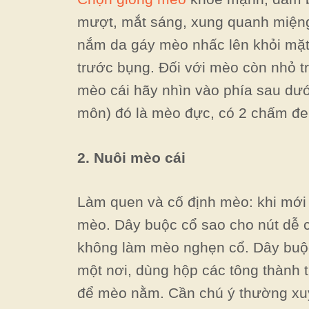
mượt, mắt sáng, xung quanh miệng
nắm da gáy mèo nhấc lên khỏi mặt 
trước bụng. Đối với mèo còn nhỏ t
mèo cái hãy nhìn vào phía sau dướ
môn) đó là mèo đực, có 2 chấm đen
2. Nuôi mèo cái
Làm quen và cố định mèo: khi mới
mèo. Dây buộc cổ sao cho nút dễ cở
không làm mèo nghẹn cổ. Dây buộc
một nơi, dùng hộp các tông thành
để mèo nằm. Cần chú ý thường xuy