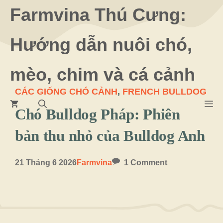
Chuyển
Farmvina Thú Cưng:
đến
Hướng dẫn nuôi chó,
nội
dung
mèo, chim và cá cảnh
CÁC GIỐNG CHÓ CẢNH
,
FRENCH BULLDOG
M
Chó Bulldog Pháp: Phiên
bản thu nhỏ của Bulldog Anh
21 Tháng 6 2026
Farmvina
1 Comment