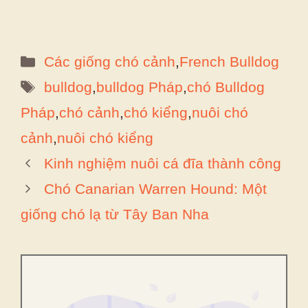
Danh
Các giống chó cảnh
,
French Bulldog
mục
Thẻ
bulldog
,
bulldog Pháp
,
chó Bulldog
Pháp
,
chó cảnh
,
chó kiểng
,
nuôi chó
cảnh
,
nuôi chó kiểng
Kinh nghiệm nuôi cá đĩa thành công
Chó Canarian Warren Hound: Một
giống chó lạ từ Tây Ban Nha