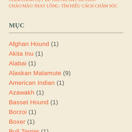
CHÀO MÀO THAY LÔNG: TÌM HIỂU CÁCH CHĂM SÓC
MỤC
Afghan Hound
(1)
Akita Inu
(1)
Alabai
(1)
Alaskan Malamute
(9)
American Indian
(1)
Azawakh
(1)
Basset Hound
(1)
Borzoi
(1)
Boxer
(1)
Bull Terrier
(1)