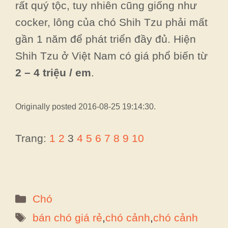
rất quý tộc, tuy nhiên cũng giống như
cocker, lông của chó Shih Tzu phải mất
gần 1 năm để phát triển đầy đủ. Hiện
Shih Tzu ở Việt Nam có giá phổ biến từ
2 – 4 triệu / em
.
Originally posted 2016-08-25 19:14:30.
Trang:
1
2
3
4
5
6
7
8
9
10
Danh
Chó
mục
Thẻ
bán chó giá rẻ
,
chó cảnh
,
chó cảnh