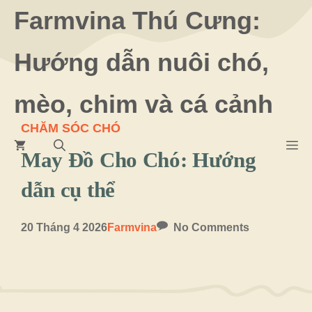
Chuyển
Farmvina Thú Cưng:
đến
Hướng dẫn nuôi chó,
nội
dung
mèo, chim và cá cảnh
CHĂM SÓC CHÓ
M
May Đồ Cho Chó: Hướng
dẫn cụ thể
20 Tháng 4 2026
Farmvina
No Comments