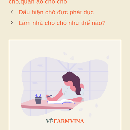
chó
,
quần áo cho chó
Dấu hiện chó đực phát dục
Làm nhà cho chó như thế nào?
VỀ
FARMVINA