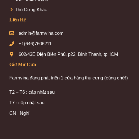
Thú Cưng Khác
Liên Hệ
admin@farmvina.com
+1(646)7606211
602/43E Điện Biên Phủ, p22, Bình Thạnh, tpHCM
Giờ Mở Cửa
Farmvina đang phát triển 1 cửa hàng thú cưng (cùng chờ!)
T2 – T6 : cập nhật sau
T7 : cập nhật sau
CN : Nghỉ
Item added to cart.
Checkout
0 items -
$
0.00